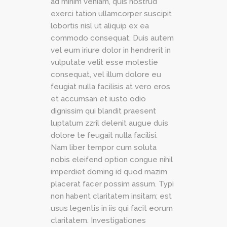
ad minim veniam, quis nostrud
exerci tation ullamcorper suscipit
lobortis nisl ut aliquip ex ea
commodo consequat. Duis autem
vel eum iriure dolor in hendrerit in
vulputate velit esse molestie
consequat, vel illum dolore eu
feugiat nulla facilisis at vero eros
et accumsan et iusto odio
dignissim qui blandit praesent
luptatum zzril delenit augue duis
dolore te feugait nulla facilisi.
Nam liber tempor cum soluta
nobis eleifend option congue nihil
imperdiet doming id quod mazim
placerat facer possim assum. Typi
non habent claritatem insitam; est
usus legentis in iis qui facit eorum
claritatem. Investigationes