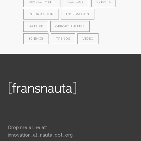
DEVELOPMENT
ECOLOGY
EVENTS
INFORMATION
INSPIRATION
NATURE
OPPORTUNITIES
SCIENCE
TRENDS
VIDEO
Drop me a line at:
innovation_at_nauta_dot_org