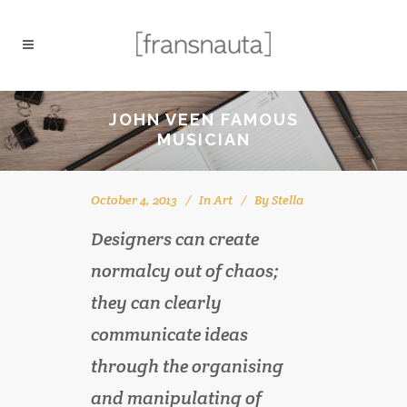
JOHN VEEN FAMOUS
MUSICIAN
October 4, 2013
In
Art
By
Stella
Designers can create
normalcy out of chaos;
they can clearly
communicate ideas
through the organising
and manipulating of